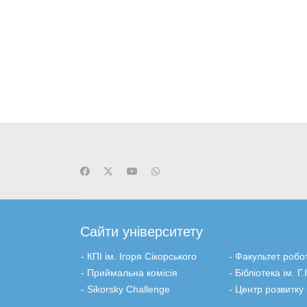
Сайти університету
- КПІ ім. Ігоря Сікорського
-
Факультет робо
- Приймальна комісія
-
Бiблiотека ім. Г
- Sikorsky Challenge
- Центр розвитку