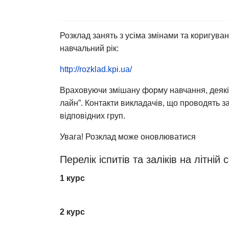
Розклад занять з усіма змінами та коригува
навчальний рік:
http://rozklad.kpi.ua/
Враховуючи змішану форму навчання, деякі з
лайн”. Контакти викладачів, що проводять з
відповідних груп.
Увага! Розклад може оновлюватися
Перелік іспитів та заліків на літній с
1 курс
2 курс