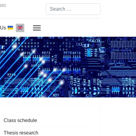
380
Search
Type 2 or more characters for results.
 Us
Class schedule
Thesis research