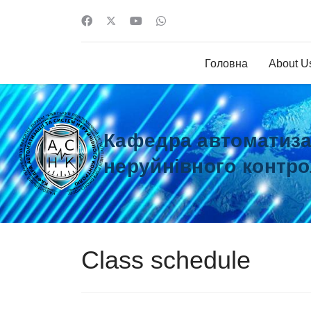
Головна
About U
Кафедра автоматизац
неруйнівного контр
Class schedule