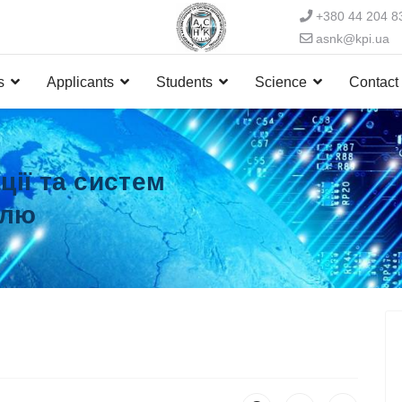
+380 44 204 8
asnk@kpi.ua
s
Applicants
Students
Science
Contact
ії та систем
олю