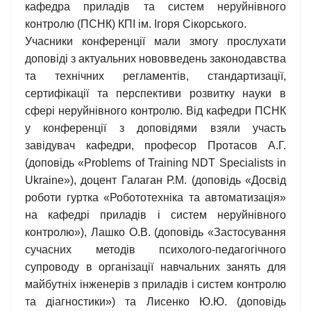
кафедра приладів та систем неруйнівного
контролю (ПСНК) КПІ ім. Ігоря Сікорського.
Учасники конференції мали змогу прослухати
доповіді з актуальних нововведень законодавства
та технічних регламентів, стандартизації,
сертифікації та перспективи розвитку науки в
сфері неруйнівного контролю. Від кафедри ПСНК
у конференції з доповідями взяли участь
завідувач кафедри, професор Протасов А.Г.
(доповідь «Problems of Training NDT Specialists in
Ukraine»), доцент Галаган Р.М. (доповідь «Досвід
роботи гуртка «Робототехніка та автоматизація»
на кафедрі приладів і систем неруйнівного
контролю»), Лашко О.В. (доповідь «Застосування
сучасних методів психолого-педагогічного
супроводу в організації навчальних занять для
майбутніх інженерів з приладів і систем контролю
та діагностики») та Лисенко Ю.Ю. (доповідь