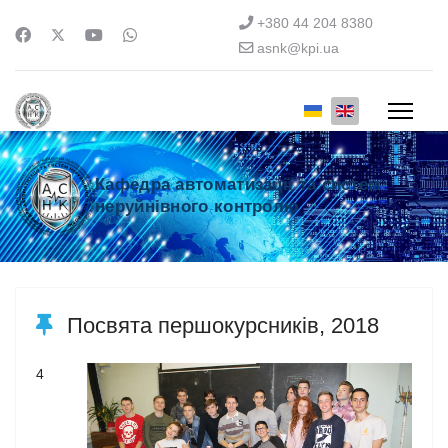
+380 44 204 8380
asnk@kpi.ua
Кафедра автоматизації та систем
неруйнівного контролю
Посвята першокурсників, 2018
4