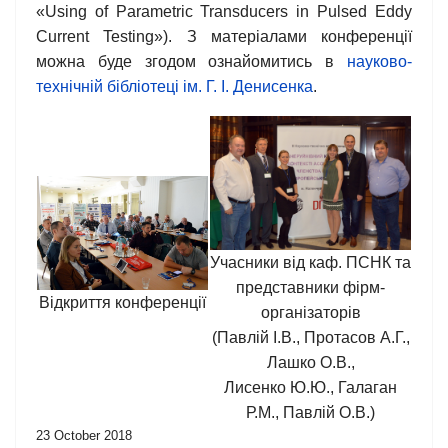
«Using оf Parametric Transducers іn Pulsed Eddy
Current Testing»). З матеріалами конференції
можна буде згодом ознайомитись в
науково-
технічній бiблiотеці ім. Г. І. Денисенка
.
Учасники від каф. ПСНК та
представники фірм-
Відкриття конференції
організаторів
(Павлій І.В., Протасов А.Г.,
Лашко О.В.,
Лисенко Ю.Ю., Галаган
Р.М., Павлій О.В.)
23 October 2018