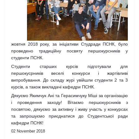
жовтня 2018 року, за ініціативи Студради ПСНК, було
проведено традиційну посвяту першокурсників у
студенти ПСНК.
Студенти старших курсів підготували для
першокусрників веселі конкурси і жартівливі
випробування. До складу журі увійшли студенти 2 та 3
курсів, а також викладачі кафедри ПСНК.
Дякуємо Якимчук Ані та Герасимчуку Міші за організацію
і проведення заходу! Вітаємо першокурсників з
посвятою, дякуємо за активну і живу участь у конкурсах
та запрошуємо приєднатися до С
тудентської ради
кафедри ПСНК!
02 November 2018