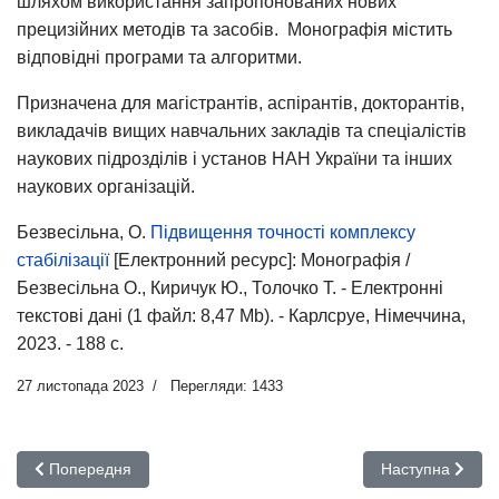
шляхом використання запропонованих нових
прецизійних методів та засобів. Монографія містить
відповідні програми та алгоритми.
Призначена для магістрантів, аспірантів, докторантів,
викладачів вищих навчальних закладів та спеціалістів
наукових підрозділів і установ НАН України та інших
наукових організацій.
Безвесільна, О.
Підвищення точності комплексу
стабілізації
[Електронний ресурс]: Монографія /
Безвесільна О., Киричук Ю., Толочко Т. - Електронні
текстові дані (1 файл: 8,47 Мb). - Карлсруе, Німеччина,
2023. - 188 с.
27 листопада 2023
Перегляди: 1433
Попередня стаття: Дистанційне навчання (завдання на опрац
Наступна стаття
Попередня
Наступна