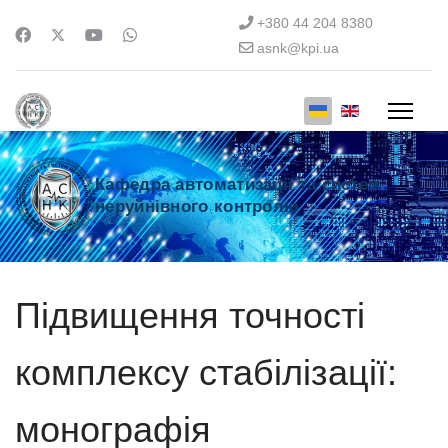
+380 44 204 8380
asnk@kpi.ua
Кафедра автоматизації та систем
неруйнівного контролю
Підвищення точності
комплексу стабілізації:
монографія