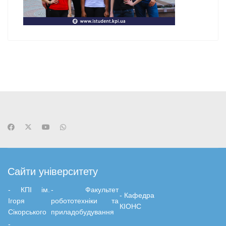
Сайти університету
- КПІ ім.
-
Факультет
-
Кафедра
Ігоря
робототехніки та
КІОНС
Сікорського
приладобудування
-