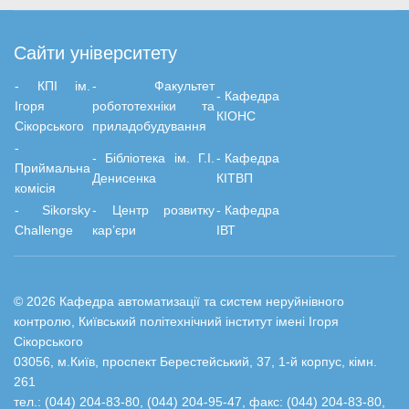
Сайти університету
- КПІ ім.
-
Факультет
-
Кафедра
Ігоря
робототехніки та
КІОНС
Сікорського
приладобудування
-
-
Бiблiотека ім. Г.І.
-
Кафедра
Приймальна
Денисенка
КІТВП
комісія
- Sikorsky
- Центр розвитку
-
Кафедра
Challenge
кар’єри
ІВТ
© 2026 Кафедра автоматизації та систем неруйнівного
контролю, Київський політехнічний інститут імені Ігоря
Сікорського
03056, м.Київ, проспект Берестейський, 37, 1-й корпус, кімн.
261
тел.: (044) 204-83-80, (044) 204-95-47, факс: (044) 204-83-80,