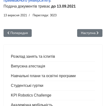
приймаючого університету
.
Подача документів триває
до 13.09.2021
13 вересня 2021
Перегляди: 3023
Попередня стаття: Академічна мобільність в умовах воєнного 
Наступна стаття
Попередня
Наступна
Розклад занять та іспитів
Випускна атестація
Навчальні плани та освітні програми
Студентські гуртки
KPI Robotics Challenge
Академічна мобільність