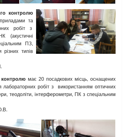
ого контролю
 приладами та
рних робіт з
К (акустичні
еціальним ПЗ,
 різних типів
.
о контролю
має 20 посадкових місць, оснащених
 лабораторних робіт з використанням оптичних
ери, теодоліти, інтерферометри, ПК з спеціальним
О.В.