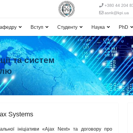
+380 44 204 8
asnk@kpi.ua
кафедру
Вступ
Студенту
Наука
PhD
ії та систем
олю
jax Systems
льної ініціативи «Ajax Next» та договору про