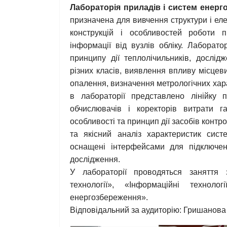
Лабораторія приладів і систем енерг
призначена для вивчення структури і елеме
конструкцій і особливостей роботи пр
інформації від вузлів обліку. Лаборат
принципу дії теплолічильників, дослід
різних класів, виявлення впливу місцеви
опалення, визначення метрологічних харак
в лабораторії представлено лінійку п
обчислювачів і коректорів витрати г
особливості та принцип дії засобів контро
та якісний аналіз характеристик систе
оснащені інтерфейсами для підключен
дослідження.
У лабораторії проводяться заняття 
технології», «Інформаційні технол
енергозбереження».
Відповідальний за аудиторію: Гришанова 