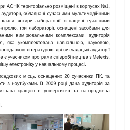
едри АСНК територіально розміщені в корпусах №1,
аудиторії, обладнані сучасними мультимедійними
 класи, чотири лабораторії, оснащені сучасними
нтролю, три лабораторії, оснащені засобами для
аними вимірювальними комплексами, аудиторія
я, яка укомплектована навчальною, науковою,
онодавчою літературою, дві викладацькі аудиторії
а є учасником програми співробітництва з Melexis,
ішу електроніку у навчальному процесі.
осадкових місць, оснащених 20 сучасники ПК, та
ти з ноутбуками. В 2009 році дана аудиторія за
изнана кращою в університеті та нагороджена
.