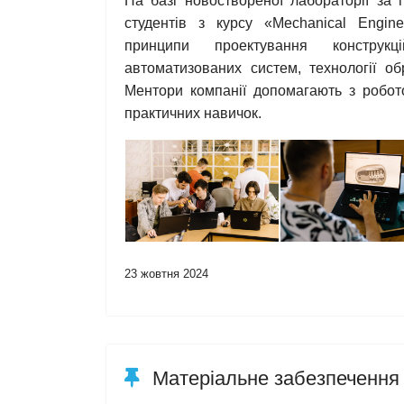
На базі новоствореної лабораторії за
студентів з курсу «Mechanical Engin
принципи проектування конструкці
автоматизованих систем, технології о
Ментори компанії допомагають з робо
практичних навичок.
23 жовтня 2024
Матеріальне забезпечення