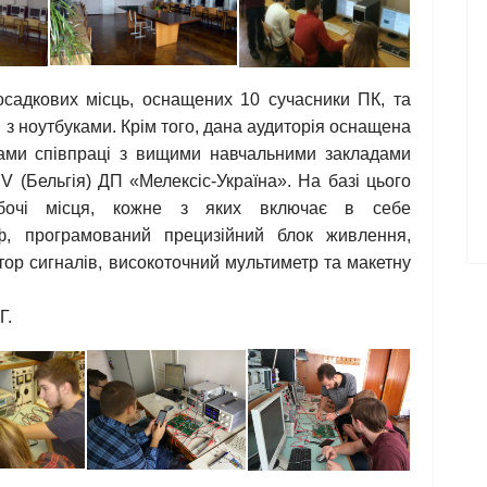
осадкових місць, оснащених 10 сучасники ПК, та
 з ноутбуками. Крім того, дана аудиторія оснащена
ами співпраці з вищими навчальними закладами
.V (Бельгія) ДП «Мелексіс-Україна». На базі цього
обочі місця, кожне з яких включає в себе
ф, програмований прецизійний блок живлення,
ор сигналів, високоточний мультиметр та макетну
Г.