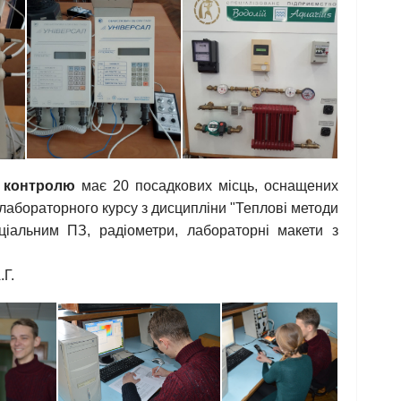
о контролю
має 20 посадкових місць, оснащених
абораторного курсу з дисципліни "Теплові методи
еціальним ПЗ, радіометри, лабораторні макети з
.Г.