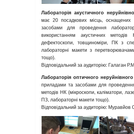
Лабораторія акустичного неруйнівн
має 20 посадкових місць, оснащених
засобами для проведення лаборато
використанням акустичних методів Н
дефектоскопи, товщиноміри, ПК з сп
лабораторні макети з перетворювачами
тощо).
Відповідальний за аудиторію: Галаган Р.М
Лабораторія оптичного неруйнівног
приладами та засобами для проведення
методів НК (мікроскопи, каліматори, лаз
ПЗ, лабораторні макети тощо).
Відповідальний за аудиторію: Муравйов 