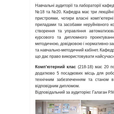
Навчальні аудиторії та лабораторії каф
№18 та №20. Кафедра має три лекційні 
пристроями, чотири власні комп‘ютерні
приладами та засобами неруйнівного ко
створення та управління автоматизов
курсового та дипломного проектуванн
методичною, довідковою і нормативно-зак
та навчально-методичний кабінет. Кафедр
що дає право використовувати найсучасн
Комп'ютерний клас
(218-18) має 20 п
додатково 5 посадкових місць для робо
технічним забезпеченням та станом в
відповідним дипломом.
Відповідальний за аудиторію: Галаган Р.М