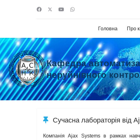
Головна
Про 
Кафедра автоматизац
неруйнівного контр
Сучасна лабораторія від A
Компанія Ajax Systems в рамках навча