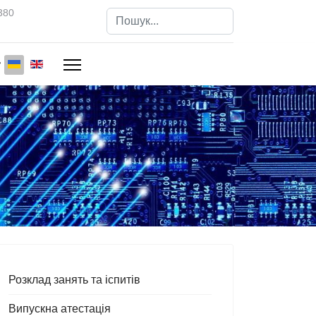
380
Пошук
Type 2 or more characters for results.
Розклад занять та іспитів
Випускна атестація