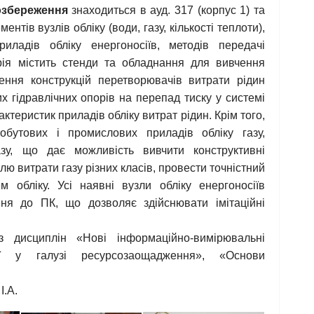
озбереження
знаходиться в ауд. 317 (корпус 1) та
нтів вузлів обліку (води, газу, кількості теплоти),
иладів обліку енергоносіїв, методів передачі
орія містить стенди та обладнання для вивчення
ження конструкцій перетворювачів витрати рідин
х гідравлічних опорів на перепад тиску у системі
теристик приладів обліку витрат рідин. Крім того,
обутових і промислових приладів обліку газу,
азу, що дає можливість вивчити конструктивні
лю витрати газу різних класів, провести точністний
м обліку. Усі наявні вузли обліку енергоносіїв
ня до ПК, що дозволяє здійснювати імітаційні
з дисциплін «Нові інформаційно-вимірювальні
огії у галузі ресурсозаощадження», «Основи
І.А.