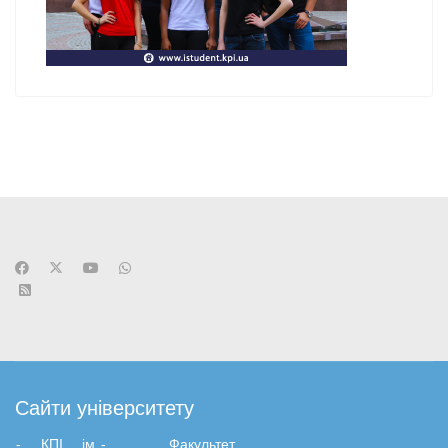
Підписатися на канал новин
Сайти університету
- КПІ ім.
-
Факультет