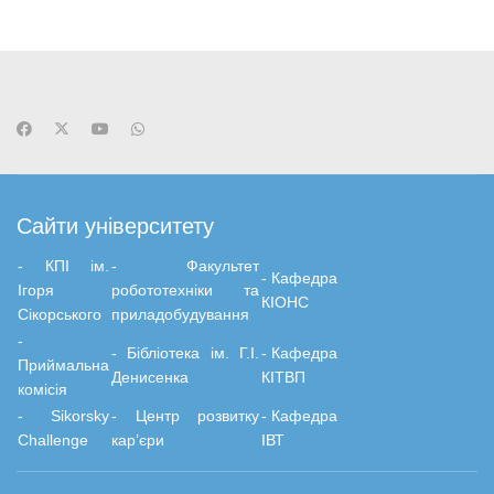
Сайти університету
- КПІ ім.
-
Факультет
-
Кафедра
Ігоря
робототехніки та
КІОНС
Сікорського
приладобудування
-
-
Бiблiотека ім. Г.І.
-
Кафедра
Приймальна
Денисенка
КІТВП
комісія
- Sikorsky
- Центр розвитку
-
Кафедра
Challenge
кар’єри
ІВТ