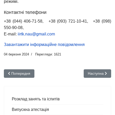
режимі.
Контактні телефони
+38 (044) 406-71-58, +38 (093) 721-10-41, +38 (098)
550-90-08,
E-mail:
iirtk.nau@gmail.com
Завантажити інформаційне повідомлення
04 березня 2024
Перегляди: 1621
Попередня стаття: Міжнародна конференція "Дні НК 2024", 10 -
Наступна стаття
Попередня
Наступна
Розклад занять та іспитів
Випускна атестація