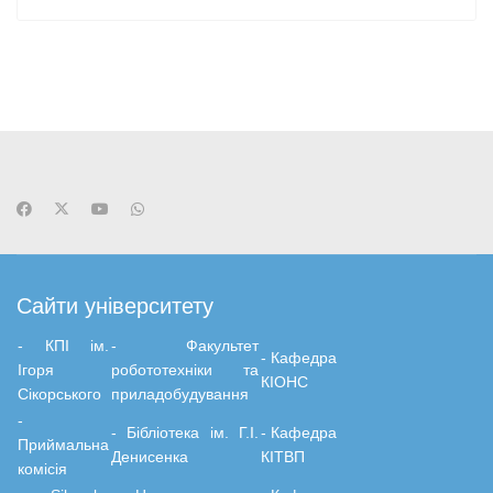
Сайти університету
- КПІ ім.
-
Факультет
-
Кафедра
Ігоря
робототехніки та
КІОНС
Сікорського
приладобудування
-
-
Бiблiотека ім. Г.І.
-
Кафедра
Приймальна
Денисенка
КІТВП
комісія