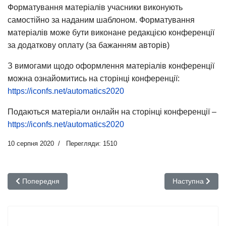
Форматування матеріалів учасники виконують
самостійно за наданим шаблоном. Форматування
матеріалів може бути виконане редакцією конференції
за додаткову оплату (за бажанням авторів)
З вимогами щодо оформлення матеріалів конференції
можна ознайомитись на сторінці конференції:
https://iconfs.net/automatics2020
Подаються матеріали онлайн на сторінці конференції –
https://iconfs.net/automatics2020
10 серпня 2020
Перегляди: 1510
Попередня стаття: Сучасний стан та проблеми двигунобудуванн
Наступна стаття
Попередня
Наступна