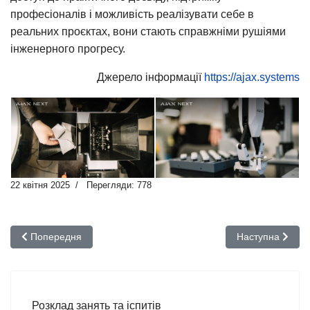
професіоналів і можливість реалізувати себе в
реальних проєктах, вони стають справжніми рушіями
інженерного прогресу.
Джерело інформації
https://ajax.systems
22 квітня 2025
Перегляди: 778
Попередня стаття: Переддипломна практика магістрів
Наступна стаття
Попередня
Наступна
Розклад занять та іспитів