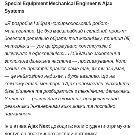
Special Equipment Mechanical Engineer в Ajax
Systems
:
«Я розробив і зібрав чотирьохосьовий робот-
маніпулятор. Це був масштабний і складний проєкт:
довелося ретельно обрати тип механізму, принцип дії,
матеріали — усе це формувало конструкцію й
визначало її ефективність. Найбільше захоплення
викликала фінальна частина — програмування. Коли
бачиш, як пристрій працює саме так, як ти задумав,
— це неймовірно надихає. І дуже важливо, що на
кожному етапі ментори з Ajax допомагали знаходити
дієві рішення та розбиратися з технічними деталями.
У планах — рости далі в компанії, працювати над
реальними інженерними викликами та постійно
навчатися».
Ініціатива
Ajax Next
доводить: коли студенти отримують
доступ до практичного досвіду, підтримку