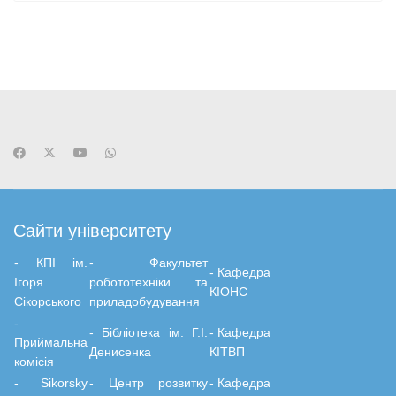
Сайти університету
- КПІ ім.
-
Факультет
-
Кафедра
Ігоря
робототехніки та
КІОНС
Сікорського
приладобудування
-
-
Бiблiотека ім. Г.І.
-
Кафедра
Приймальна
Денисенка
КІТВП
комісія
- Sikorsky
- Центр розвитку
-
Кафедра