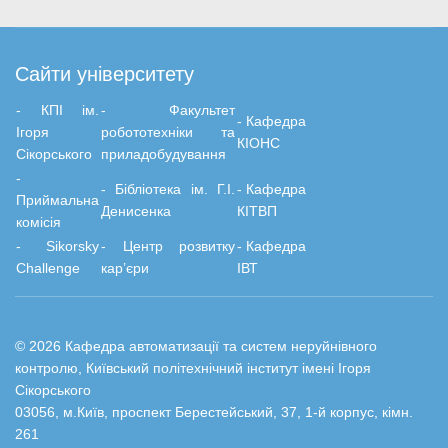
Сайти університету
- КПІ ім.
-
Факультет
-
Кафедра
Ігоря
робототехніки та
КІОНС
Сікорського
приладобудування
-
-
Бiблiотека ім. Г.І.
-
Кафедра
Приймальна
Денисенка
КІТВП
комісія
- Sikorsky
- Центр розвитку
-
Кафедра
Challenge
кар’єри
ІВТ
© 2026 Кафедра автоматизації та систем неруйнівного
контролю, Київський політехнічний інститут імені Ігоря
Сікорського
03056, м.Київ, проспект Берестейський, 37, 1-й корпус, кімн.
261