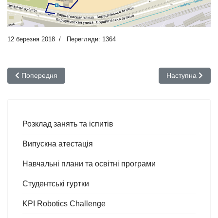
12 березня 2018
Перегляди: 1364
Попередня стаття: Зустріч з астронавтом NASA Рендольфом 
Наступна стаття
Попередня
Наступна
Розклад занять та іспитів
Випускна атестація
Навчальні плани та освітні програми
Студентські гуртки
KPI Robotics Challenge