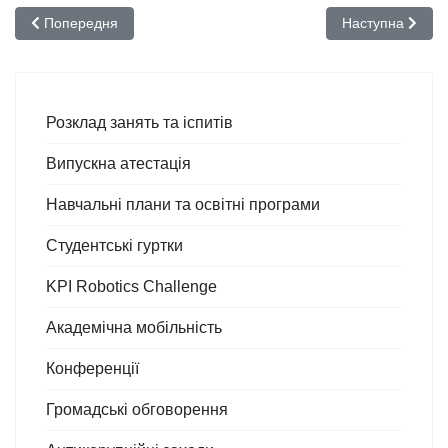
Попередня стаття: ERASMUS+: Study Fair
Наступна стаття:
Попередня
Наступна
Розклад занять та іспитів
Випускна атестація
Навчальні плани та освітні програми
Студентські гуртки
KPI Robotics Challenge
Академічна мобільність
Конференції
Громадські обговорення