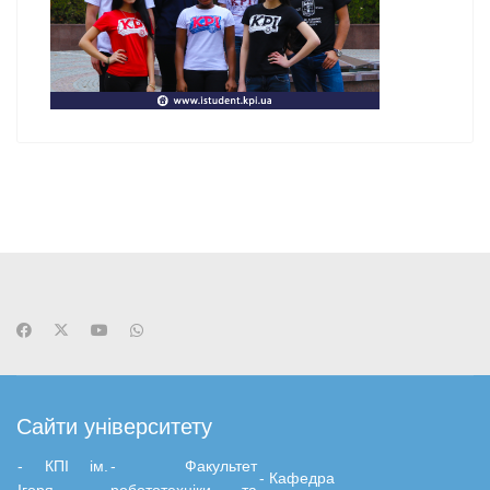
Сайти університету
- КПІ ім.
-
Факультет
-
Кафедра
Ігоря
робототехніки та