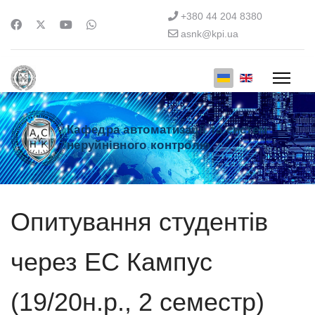
+380 44 204 8380
asnk@kpi.ua
Кафедра автоматизації та систем
неруйнівного контролю
Опитування студентів
через ЕС Кампус
(19/20н.р., 2 семестр)