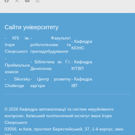
Сайти університету
- КПІ ім.
-
Факультет
-
Кафедра
Ігоря
робототехніки та
КІОНС
Сікорського
приладобудування
-
-
Бiблiотека ім. Г.І.
-
Кафедра
Приймальна
Денисенка
КІТВП
комісія
- Sikorsky
- Центр розвитку
-
Кафедра
Challenge
кар’єри
ІВТ
© 2026 Кафедра автоматизації та систем неруйнівного
контролю, Київський політехнічний інститут імені Ігоря
Сікорського
03056, м.Київ, проспект Берестейський, 37, 1-й корпус, кімн.