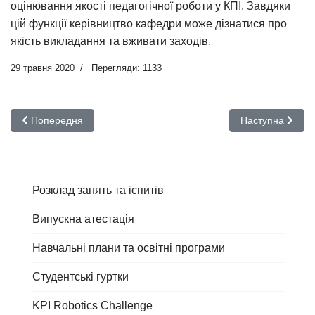
оцінювання якості педагогічної роботи у КПІ. Завдяки
цій функції керівництво кафедри може дізнатися про
якість викладання та вживати заходів.
29 травня 2020
Перегляди: 1133
Попередня стаття: Рівень дотримання академічної доброчесності
Наступна статт
Попередня
Наступна
Розклад занять та іспитів
Випускна атестація
Навчальні плани та освітні програми
Студентські гуртки
KPI Robotics Challenge