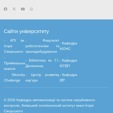
Сайти університету
- КПІ ім.
-
Факультет
-
Кафедра
Ігоря
робототехніки та
КІОНС
Сікорського
приладобудування
-
-
Бiблiотека ім. Г.І.
-
Кафедра
Приймальна
Денисенка
КІТВП
комісія
- Sikorsky
- Центр розвитку
-
Кафедра
Challenge
кар’єри
ІВТ
© 2026 Кафедра автоматизації та систем неруйнівного
контролю, Київський політехнічний інститут імені Ігоря
Сікорського