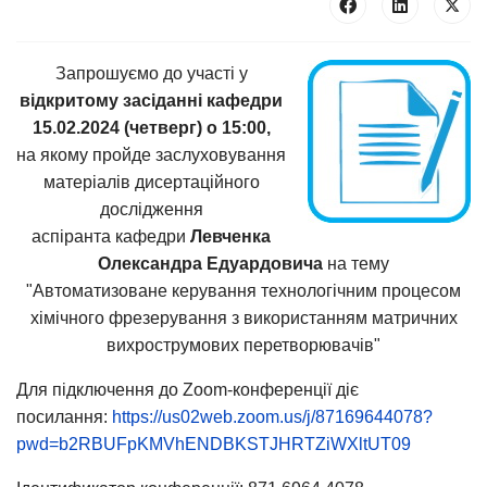
Запрошуємо до участі у
відкритому засіданні кафедри
15.02.2024 (четверг) о 15:00,
на якому пройде заслуховування
матеріалів дисертаційного
дослідження
аспіранта кафедри
Левченка
Олександра Едуардовича
на тему
"Автоматизоване керування технологічним процесом
хімічного фрезерування з використанням матричних
вихрострумових перетворювачів"
Для підключення до Zoom-конференції діє
посилання:
https://us02web.zoom.us/j/87169644078?
pwd=b2RBUFpKMVhENDBKSTJHRTZiWXltUT09