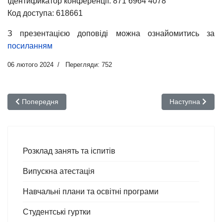
Ідентификатор конференції: 871 6964 4078
Код доступа: 618661
З презентацією доповіді можна ознайомитись за
посиланням
06 лютого 2024
Перегляди: 752
Попередня стаття: Вибір дисциплін на наступний навчальний р
Наступна стаття
Попередня
Наступна
Розклад занять та іспитів
Випускна атестація
Навчальні плани та освітні програми
Студентські гуртки