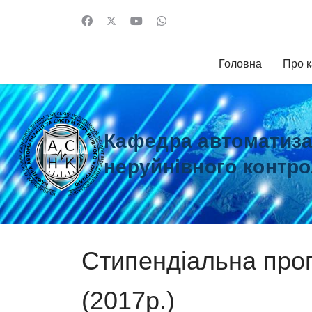
Головна
Про 
Кафедра автоматизац
неруйнівного контр
Стипендіальна про
(2017р.)