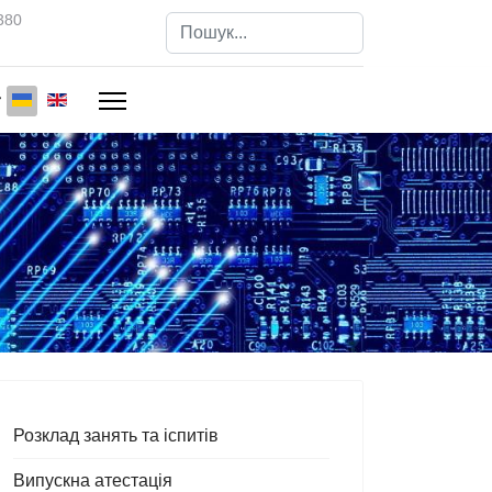
380
Пошук
Type 2 or more characters for results.
Розклад занять та іспитів
Випускна атестація