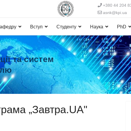
+380 44 204 8
asnk@kpi.ua
кафедру
Вступ
Студенту
Наука
PhD
ії та систем
олю
грама „Завтра.UA"