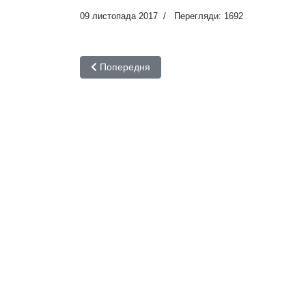
09 листопада 2017
Перегляди: 1692
Попередня стаття: Авіатор-2018
Попередня