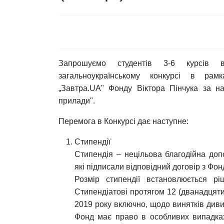
Запрошуємо студентів 3-6 курсів 
загальноукраїнському конкурсі в рам
„Завтра.UA" Фонду Віктора Пінчука за н
прилади".
Перемога в Конкурсі дає наступне:
Стипендії
Стипендія – нецільова благодійна до
які підписали відповідний договір з Фон
Розмір стипендії встановлюється р
Стипендіатові протягом 12 (дванадцяти
2019 року включно, щодо винятків див
Фонд має право в особливих випадках 