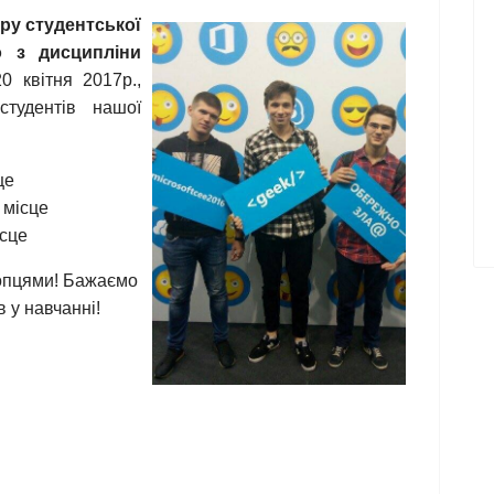
ру студентської
го з дисципліни
0 квітня 2017р.,
тудентів нашої
це
 місце
ісце
опцями! Бажаємо
 у навчанні!