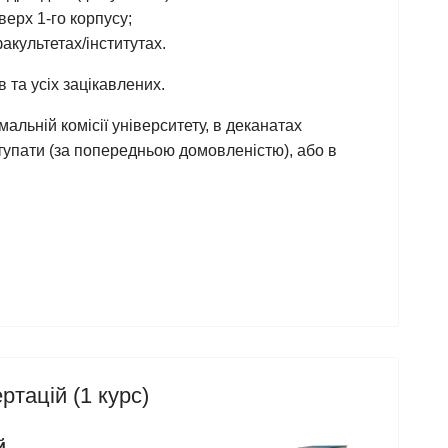
ерх 1-го корпусу;
факультетах/інститутах.
в та усіх зацікавлених.
льній комісії університету, в деканатах
вступати (за попередньою домовленістю), або в
ртацій (1 курс)
й