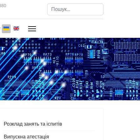
380
Пошук
Type 2 or more characters for results.
Розклад занять та іспитів
Випускна атестація