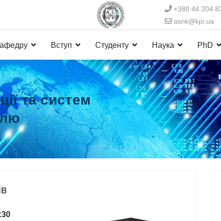
+380 44 204 8
asnk@kpi.ua
кафедру
Вступ
Студенту
Наука
PhD
ії та систем
олю
ів
:30