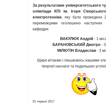
За результатами університетського ту
олімпіади КПІ ім. Ігоря Сікорсько
електротехніки
, яку було проведено 2
переможцями оголошено наступних с
кафедри:
ВАКУЛЮК Андрій
- 1 міс
БАРАНОВСЬКИЙ Дмитро
- 3
МІЛЮТІН Владислав
- 3 м
Щиро вітаємо і пишаємось нашими хл
творчої наснаги та подальших успіхів
01 червня 2017