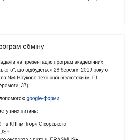
ограм обміну
ладачів на презентацію програм академічних
ького”, що відбудеться 28 березня 2019 року о
ла №4 Науково-технічної бібліотеки ім. Г.І.
еремоги, 37).
а допомогою
google-форми
аступних питань:
 КПІ ім. Ігоря Сікорського
MUS+
го експерта з питань ERASMUS+