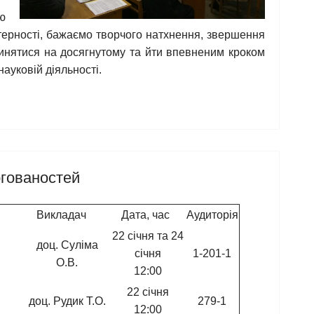
ю
ерності, бажаємо творчого натхнення, звершення
пинятися на досягнутому та йти впевненим кроком
науковій діяльності.
гованостей
Викладач
Дата, час
Аудиторія
22 січня та 24
доц. Суліма
січня
1-201-1
О.В.
12:00
22 січня
доц. Рудик Т.О.
279-1
12:00