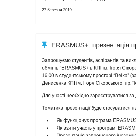
27 березня 2019
ERASMUS+: презентація пр
Запрошуємо студентів, аспірантів та вик
обмінів “ERASMUS+ в КПІ ім. Ігоря Сікорс
16.00 в студентському просторі “Belka” (за
Денисенка КПІ ім. Ігоря Сікорського, пр.П
Для участі необхідно зареєструватися з
Тематика презентації буде стосуватися н
Як функціонує програма ERASMUS+ в
Як взяти участь у програмі ERAS
Презентація запрошеного іноземно