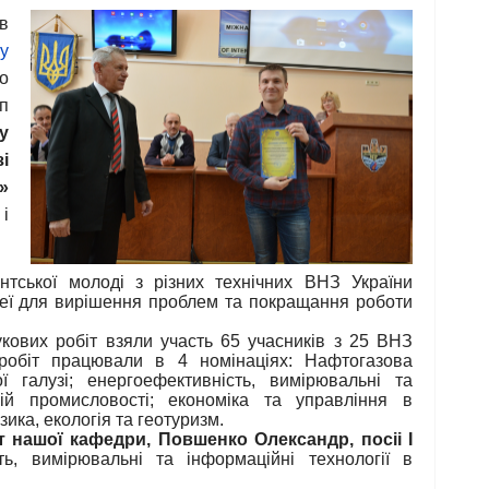
в
у
о
п
у
і
»
 і
ентської молоді з різних технічних ВНЗ України
ідеї для вирішення проблем та покращання роботи
укових робіт взяли участь 65 учасників з 25 ВНЗ
и робіт працювали в 4 номінаціях: Нафтогазова
 галузі; енергоефективність, вимірювальні та
вій промисловості; економіка та управління в
зика, екологія та геотуризм.
т нашої кафедри, Повшенко Олександр, посіі І
ть, вимірювальні та інформаційні технології в