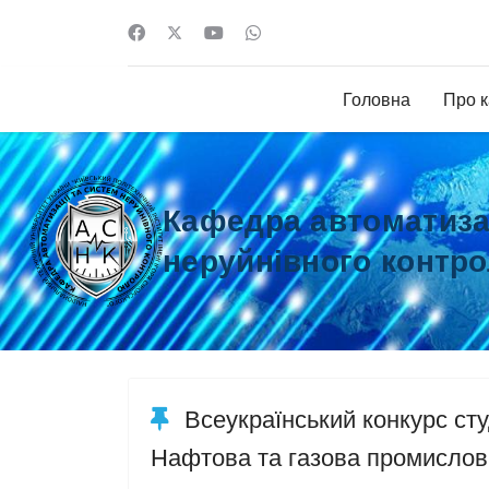
Головна
Про 
Кафедра автоматизац
неруйнівного контр
Всеукраїнський конкурс сту
Нафтова та газова промислов