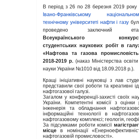
В період з 26 по 28 березня 2019 року 
Івано-Франківському національном
технічному університеті нафти і газу
бул
проведено заключний ета
Всеукраїнського конкурс
студентських наукових робіт в галуз
«Нафтова та газова промисловість
2018-2019 р.
(наказ Міністерства освіти
науки України №1010 від 18.09.2018 р.).
Кращі ініціативні науковці з лав студ
представили свої роботи та креативні 
нафтогазової галузі.
Загалом у конференції-захисті своїх на
України. Компетентні комісії з оцінк
інженерія та обладнання нафтогазової
інформаційні технології в нафтогазо
нафтогазовому комплексі; геологія, геофі
За підсумками роботи комісії
магістран
місце
в номінації «Енерноефективніс
нафтогазовій промисловості».