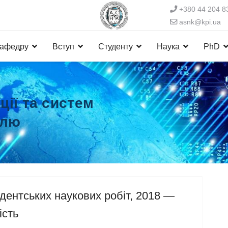
+380 44 204 8
asnk@kpi.ua
кафедру
Вступ
Студенту
Наука
PhD
ії та систем
олю
дентських наукових робіт, 2018 —
ість