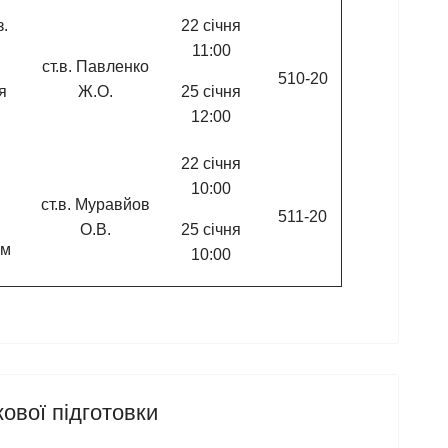
з.
22 січня
11:00
ст.в. Павленко
510-20
я
Ж.О.
25 січня
12:00
22 січня
10:00
ст.в. Муравйов
511-20
О.В.
25 січня
ем
10:00
ової підготовки