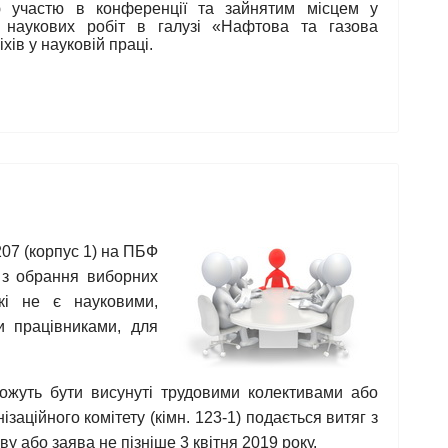
ю участю в конференції та зайнятим місцем у
х наукових робіт в галузі «Нафтова та газова
ів у науковій праці.
-207 (корпус 1) на ПБФ
 з обрання виборних
які не є науковими,
и працівниками, для
ожуть бути висунуті трудовими колективами або
аційного комітету (кімн. 123-1) подається витяг з
у або заява не пізніше 3 квітня 2019 року.