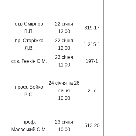
ст.в Смірнов
22 січня
319-17
В.П.
12:00
пр. Сторіжко
22 січня
1-215-1
Л.В.
12:00
23 січня
ст.в. Генкін О.М.
197-1
11:00
24 січня та 26
проф. Бойко
січня
1-217-1
В.С.
10:00
проф.
23 січня
513-20
Маєвський С.М.
10:00