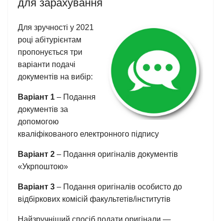
для зарахування
Для зручності у 2021
році абітурієнтам
пропонується три
варіанти подачі
документів на вибір:
Варіант 1
– Подання
документів за
допомогою
кваліфікованого електронного підпису
Варіант 2
– Подання оригіналів документів
«Укрпоштою»
Варіант 3
– Подання оригіналів особисто до
відбіркових комісій факультетів/інститутів
Найзручніший спосіб подати оригінали —