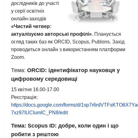
дослідників до участі
у серії освітніх
онлайн-заходів
«Чистий четвер:
актуалізуємо авторські профілі»
. Планується
огляд таких баз як ORCID, Scopus, Publons. Захід
проводиться онлайн з використанням платформи
Zoom.
Тема:
ORCID: ідентифікатор науковця у
цифровому середовищі
15 квітня 16.00-17.00
Реєстрація:
https://docs.google.com/forms/d/1sp7r6rdVTFsKTO6X7Ya
7xz97IUCIumlC_PN8/edit
Тема: Scopus ID: добре, коли один і що
робити з рештою