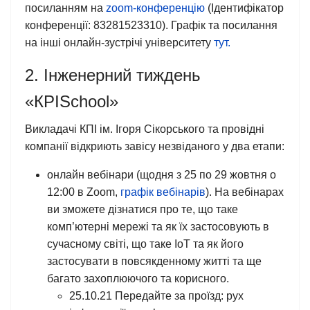
посиланням на
zoom-конференцію
(Ідентифікатор
конференції: 83281523310). Графік та посилання
на інші онлайн-зустрічі університету
тут.
2. Інженерний тиждень
«КРISchool»
Викладачі КПІ ім. Ігоря Сікорського та провідні
компанії відкриють завісу незвіданого у два етапи:
онлайн вебінари (щодня з 25 по 29 жовтня о
12:00 в Zoom,
графік вебінарів
). На вебінарах
ви зможете дізнатися про те, що таке
комп’ютерні мережі та як їх застосовують в
сучасному світі, що таке ІоТ та як його
застосувати в повсякденному житті та ще
багато захоплюючого та корисного.
25.10.21 Передайте за проїзд: рух