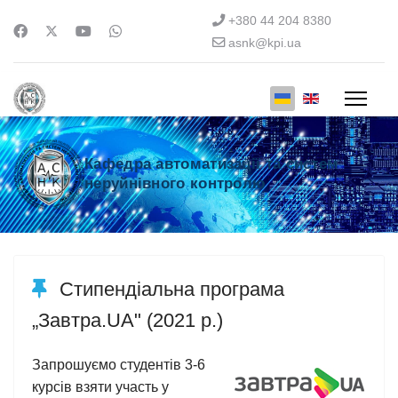
+380 44 204 8380
asnk@kpi.ua
Кафедра автоматизації та систем
неруйнівного контролю
Стипендіальна програма
„Завтра.UA" (2021 р.)
Запрошуємо студентів 3-6
курсів взяти участь у