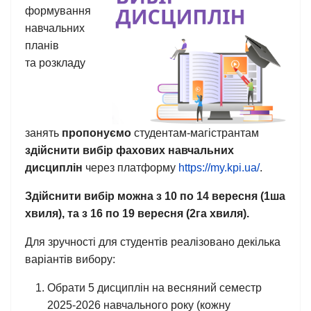
формування
навчальних
планів
та розкладу
занять
пропонуємо
студентам-магістрантам
здійснити вибір фахових навчальних
дисциплін
через платформу
https://my.kpi.ua/
.
Здійснити вибір можна з 10 по 14 вересня (1ша
хвиля), та з 16 по 19 вересня (2га хвиля)
.
Для зручності для студентів реалізовано декілька
варіантів вибору:
Обрати 5 дисциплін на весняний семестр
2025-2026 навчального року (кожну