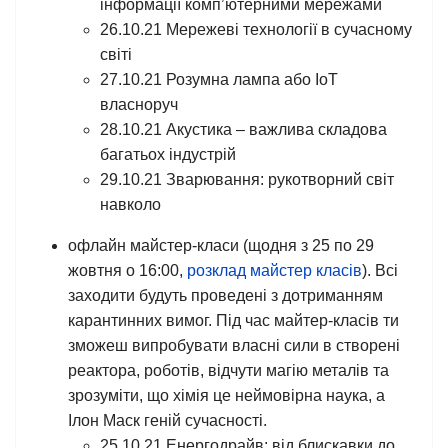
інформації комп’ютерними мережами
26.10.21 Мережеві технології в сучасному
світі
27.10.21 Розумна лампа або IoT
власноруч
28.10.21 Акустика – важлива складова
багатьох індустрій
29.10.21 Зварювання: рукотворний світ
навколо
офлайн майстер-класи (щодня з 25 по 29
жовтня о 16:00,
розклад майстер класів
). Всі
заходити будуть проведені з дотриманням
карантинних вимог. Під час майтер-класів ти
зможеш випробувати власні сили в створені
реактора, роботів, відчути магію металів та
зрозуміти, що хімія це неймовірна наука, а
Ілон Маск геній сучасності.
25.10.21 Енергодрайв: від блискавки до