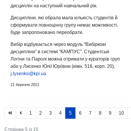
дисциплін
на наступний навчальний рік.
Дисципліни, які обрала мала кількість студентів й
сформувати повноцінну групу немає можливості,
буде запропоновано переобрати.
Вибір відбувається через модуль “Вибіркові
дисципліни” в системі “КАМПУС”. Студентські
Логіни та Паролі можна отримати у кураторів груп
або у Лисенко Юлії Юріївни (кімн. 516, корп. 20),
j.lysenko@kpi.ua
21 березня 2021
1
2
3
4
5
6
7
8
9
10
Сторінка 5 із 15